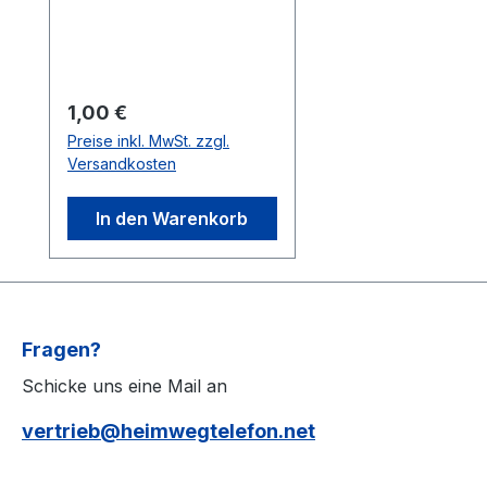
möchtest, indem du die
Menge in Euro einstellst.
Regulärer Preis:
1,00 €
Preise inkl. MwSt. zzgl.
Versandkosten
In den Warenkorb
Fragen?
Schicke uns eine Mail an
vertrieb@heimwegtelefon.net