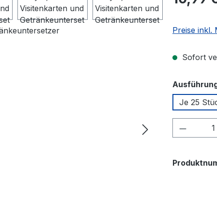
Preise inkl
Sofort ver
Ausführung
Je 25 Stü
Produkt
Produktnu