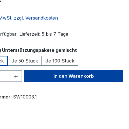
. MwSt. zzgl. Versandkosten
fügbar, Lieferzeit: 5 bis 7 Tage
auswählen
 Unterstützungspakete gemischt
ck
Je 50 Stück
Je 100 Stück
 Anzahl: Gib den gewünschten Wert ein 
In den Warenkorb
mmer:
SW10003.1