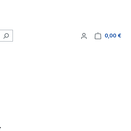
0,00 €
Ware
eis:
€