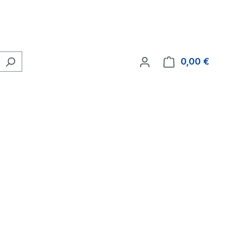
0,00 €
Ware
eis: