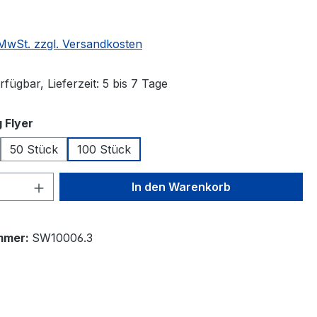
. MwSt. zzgl. Versandkosten
fügbar, Lieferzeit: 5 bis 7 Tage
auswählen
 Flyer
50 Stück
100 Stück
 Anzahl: Gib den gewünschten Wert ein 
In den Warenkorb
mmer:
SW10006.3