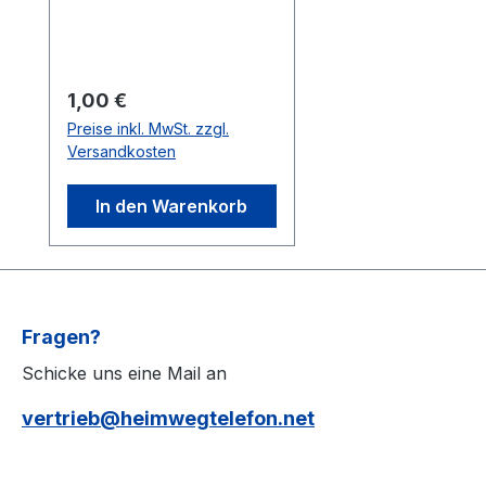
möchtest, indem du die
Menge in Euro einstellst.
Regulärer Preis:
1,00 €
Preise inkl. MwSt. zzgl.
Versandkosten
In den Warenkorb
Fragen?
Schicke uns eine Mail an
vertrieb@heimwegtelefon.net