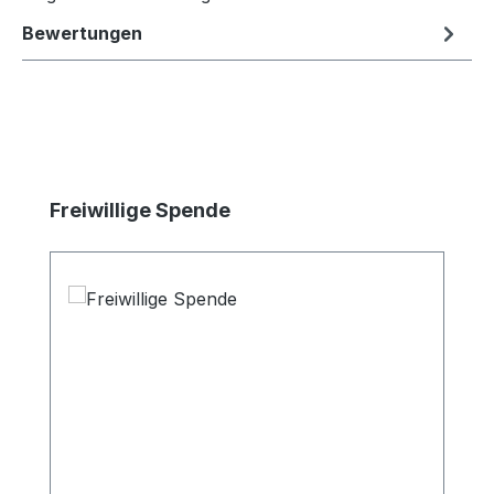
Bewertungen
Produktgalerie überspringen
Freiwillige Spende