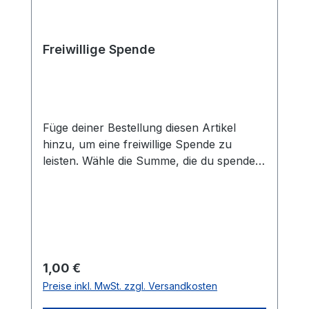
Freiwillige Spende
Füge deiner Bestellung diesen Artikel
hinzu, um eine freiwillige Spende zu
leisten. Wähle die Summe, die du spenden
möchtest, indem du die Menge in Euro
einstellst.
Regulärer Preis:
1,00 €
Preise inkl. MwSt. zzgl. Versandkosten