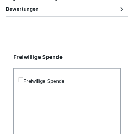
Bewertungen
Produktgalerie überspringen
Freiwillige Spende