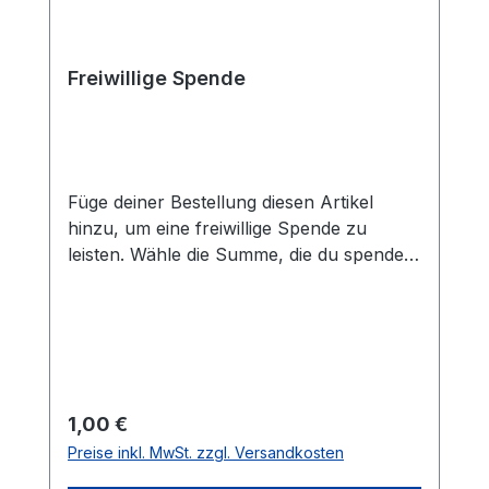
Freiwillige Spende
Füge deiner Bestellung diesen Artikel
hinzu, um eine freiwillige Spende zu
leisten. Wähle die Summe, die du spenden
möchtest, indem du die Menge in Euro
einstellst.
Regulärer Preis:
1,00 €
Preise inkl. MwSt. zzgl. Versandkosten